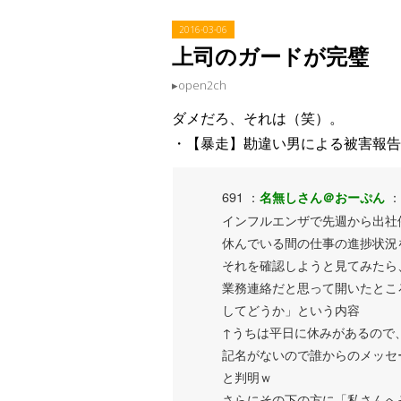
2016
-
03
-
06
上司のガードが完璧
open2ch
ダメだろ、それは（笑）。
・【暴走】勘違い男による被害報告
691 ：
：
名無しさん＠おーぷん
インフルエンザで先週から出社
休んでいる間の仕事の進捗状況
それを確認しようと見てみたら
業務連絡だと思って開いたとこ
してどうか」という内容
↑うちは平日に休みがあるので
記名がないので誰からのメッセ
と判明ｗ
さらにその下の方に「私さんへ