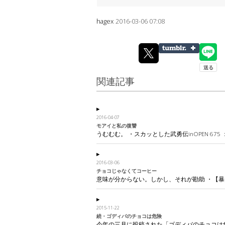
hagex
2016-03-06 07:08
関連記事
2016-04-07
モアイと私の復讐
うむむむ。 ・スカッとした武勇伝inOPEN 675
2016-03-06
チョコじゃなくてコーヒー
意味が分からない。しかし、それが勘助 ・【暴
2015-11-22
続・ゴディバのチョコは危険
今年の三月に投稿された「ゴディバのチョコは危