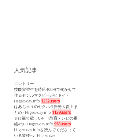
人気記事
エントリー
技能実習生を時給400円で働かせて
作るセシルマクビーがヒドイ -
Hagex-day info
1232users
はあちゅうのセクハラ告発大炎上ま
とめ - Hagex-day info
1139users
ぜひ観て欲しいNHK教育テレビの番
組4つ - Hagex-day info
953users
Hagex-day.infoを読んでくださって
いる皆様へ - Hagex-day