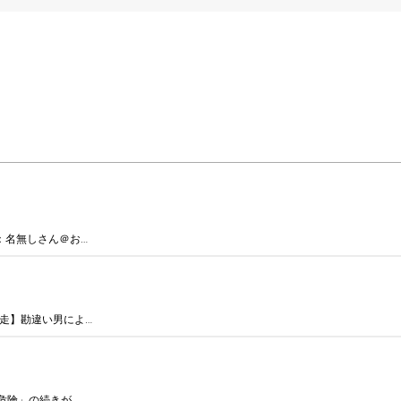
 ：名無しさん＠お…
走】勘違い男によ…
険」の続きが。 …