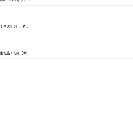
の9 58 ：名…
害報告1人目【粘…