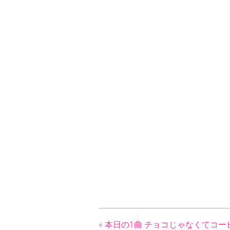
«
本日の1曲
チョコじゃなくてコー