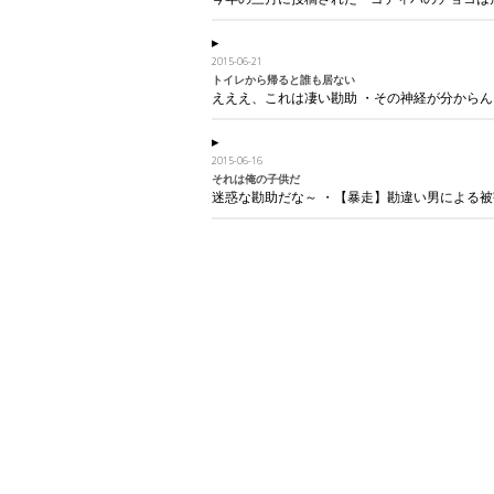
2015-06-21
トイレから帰ると誰も居ない
えええ、これは凄い勘助 ・その神経が分からん！そ
2015-06-16
それは俺の子供だ
迷惑な勘助だな～ ・【暴走】勘違い男による被