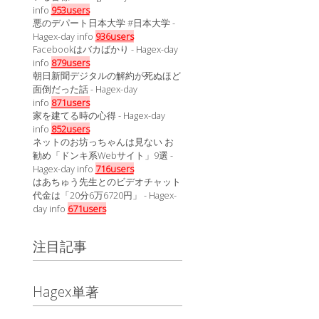
info
953users
悪のデパート日本大学 #日本大学 -
Hagex-day info
936users
Facebookはバカばかり - Hagex-day
info
879users
朝日新聞デジタルの解約が死ぬほど
面倒だった話 - Hagex-day
info
871users
家を建てる時の心得 - Hagex-day
info
852users
ネットのお坊っちゃんは見ない お
勧め「ドンキ系Webサイト」9選 -
Hagex-day info
716users
はあちゅう先生とのビデオチャット
代金は「20分6万6720円」 - Hagex-
day info
671users
注目記事
Hagex単著