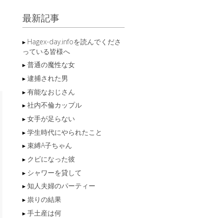
最新記事
Hagex-day.infoを読んでくださ
っている皆様へ
普通の魔性な女
逮捕された男
有能なおじさん
社内不倫カップル
女手が足らない
学生時代にやられたこと
束縛A子ちゃん
クビになった彼
シャワーを貸して
知人夫婦のパーティー
祟りの結果
手土産は何