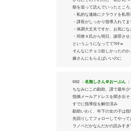
順を追って読んでいったところ
・私的な連絡にクラウドを私用
・課長がしっかり指導入れてま
・体調大丈夫ですか、お気にな
・同僚Ａ氏から明日、謝罪させ
というふうになっててﾜﾛﾀｗ
そんなにチョコ欲しかったのか
嫁さんにもらえばいいのに
692 ：
：
名無しさん＠おーぷん
ちなみにこの勘助、課で最年少
指摘メールアドレスを聞き出そ
すでに指導役を解任済み
勘助いわく、年下の女の子は指
先回りしてフォローしてやって
ラノベだかなんだかの読みすぎ