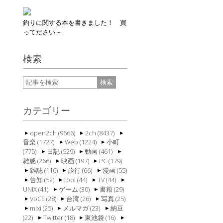
釣りに関する本を書きました！ 買
ってださい～
検索
カテゴリー
open2ch (9666)
2ch (8437)
音楽 (1727)
Web (1224)
小町
(775)
日記 (529)
動画 (461)
雑感 (266)
映画 (197)
PC (179)
雑誌 (116)
旅行 (66)
漫画 (55)
告知 (52)
tool (44)
TV (44)
UNIX (41)
ゲーム (30)
書籍 (29)
VoCE (28)
台湾 (26)
写真 (25)
mixi (25)
メルマガ (23)
納豆
(22)
Twitter (18)
東池袋 (16)