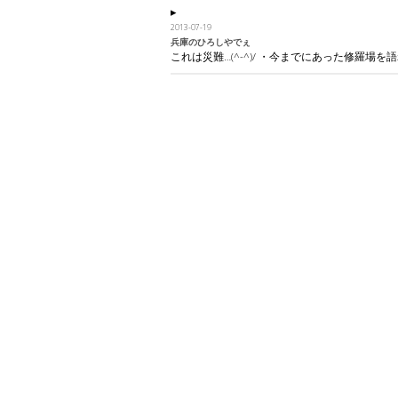
2013-07-19
兵庫のひろしやでぇ
これは災難…(^-^)/ ・今までにあった修羅場を語れ