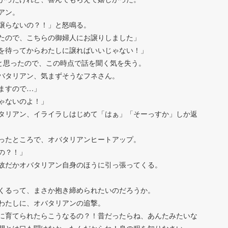
アン。
譲らないの？！」と怒鳴る。
たので、こちらの御婦人にお譲りしました」
を待ってからわたしに譲ればいいじゃない！」
」と思ったので、この時点で話を聞く気を失う。
バタリアン、気まずそうなフネさん。
ますので…」
ゃないのよ！」
タリアン、イライラしはじめて「はぁ」「そーっすか」しか返
ったところで、オバタリアンヒートアップ。
の？！」
故だかオバタリアン自身のほうに引っ張ってくる。
くるって、まさか抱き締められたいのだろうか。
わたしに、オバタリアンの追撃。
に育てられたらこうなるの？！昔だったらね、あんたみたいな
間とは口も聞けなかったんだからね！身の程を知りなさい