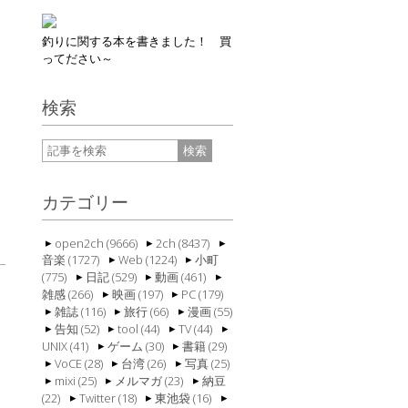
釣りに関する本を書きました！ 買
ってださい～
検索
カテゴリー
open2ch (9666)
2ch (8437)
音楽 (1727)
Web (1224)
小町
(775)
日記 (529)
動画 (461)
雑感 (266)
映画 (197)
PC (179)
雑誌 (116)
旅行 (66)
漫画 (55)
告知 (52)
tool (44)
TV (44)
UNIX (41)
ゲーム (30)
書籍 (29)
VoCE (28)
台湾 (26)
写真 (25)
mixi (25)
メルマガ (23)
納豆
(22)
Twitter (18)
東池袋 (16)