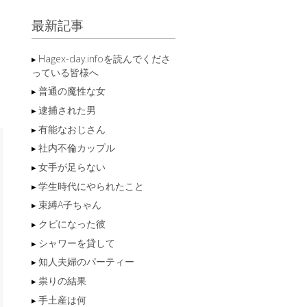
最新記事
Hagex-day.infoを読んでくださ
っている皆様へ
普通の魔性な女
逮捕された男
有能なおじさん
社内不倫カップル
女手が足らない
学生時代にやられたこと
束縛A子ちゃん
クビになった彼
シャワーを貸して
知人夫婦のパーティー
祟りの結果
手土産は何