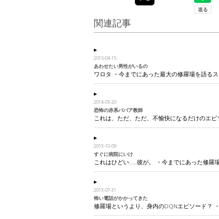
関連記事
2015-04-15
あわせたい男性がいるの
ワロタ ・今までにあった最大の修羅場を語るスレ4
2014-05-20
恐怖の赤系ババア教師
これは、ただ、ただ、不愉快になるだけのエピソ
2013-10-09
すぐに病院にいけ
これはひどい……彼が。 ・今までにあった修羅場を語
2013-07-31
怖い電話がかかってきた
修羅場というより、身内のDQNエピソード？ 