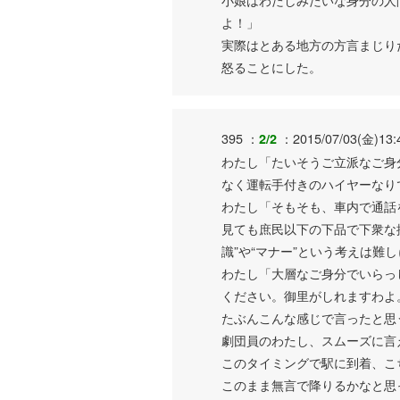
よ！」
実際はとある地方の方言まじり
怒ることにした。
395 ：
：2015/07/03(金)13:
2/2
わたし「たいそうご立派なご身
なく運転手付きのハイヤーなり
わたし「そもそも、車内で通話
見ても庶民以下の下品で下衆な
識”や“マナー”という考えは難
わたし「大層なご身分でいらっ
ください。御里がしれますわよ
たぶんこんな感じで言ったと思
劇団員のわたし、スムーズに言
このタイミングで駅に到着、こ
このまま無言で降りるかなと思