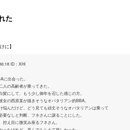
れた
けに】
36:18 ID：XHI
BAに出会った。
二人の高齢者が乗ってきた。
白髪にして、もう少し御年を召した感じの方。
彼女の西原某が描きそうなオバタリアン的BBA。
け悩んだけど、どう見ても頑丈そうなオバタリアンは乗って
必要なしと判断、フネさんに譲ることにした。
、控え目に微笑み座るフネさん。
かったけれど、喜んでもらえて嬉しかった。