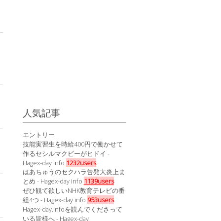
人気記事
エントリー
技能実習生を時給400円で働かせて
作るセシルマクビーがヒドイ -
Hagex-day info
1232users
はあちゅうのセクハラ告発大炎上ま
とめ - Hagex-day info
1139users
ぜひ観て欲しいNHK教育テレビの番
組4つ - Hagex-day info
953users
Hagex-day.infoを読んでくださって
いる皆様へ - Hagex-day