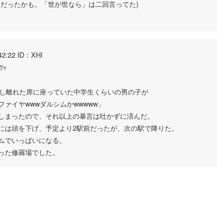
」だったかも。「世が世なら」は二回言ってた)
42:22 ID：XHI
ﾜｯ
少し離れた席に座っていた中学生くらいの男の子が
ァイヤwwwダルシムかwwwww」
しまったので、それ以上の暴言は吐かずに済んだ。
には頭を下げ、予定より2駅前だったが、次の駅で降りた。
ムでいっぱいになる。
った修羅場でした。