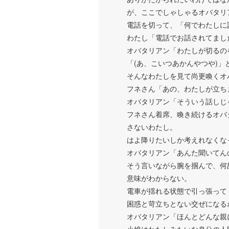
が、ここでしゃしゃるオバタリ
電話を切って、「何でわたしに
わたし「電話でお話されてまし
オバタリアン「わたしが切るの
「(あ、こいつあかんやつや)
そんなわたしを見て尚更喚くオ
フネさん「あの、わたしが立ち
オバタリアン「そういう話しじ
フネさん着席、喚き続けるオバ
さないわたし。
はよ降りたいしか考えれなくな
オバタリアン「あんた聞いてん
そう言いながら腕を掴んで、何
意味がわからない。
電車が揺れる状態で引っ張って
困惑と苛立ちとない交ぜになる
オバタリアン「ほんとどんな親
小娘はわたしみたいな身分の人