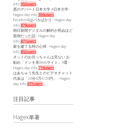
info
953users
悪のデパート日本大学 #日本大学 -
Hagex-day info
936users
Facebookはバカばかり - Hagex-day
info
879users
朝日新聞デジタルの解約が死ぬほど
面倒だった話 - Hagex-day
info
871users
家を建てる時の心得 - Hagex-day
info
852users
ネットのお坊っちゃんは見ない お
勧め「ドンキ系Webサイト」9選 -
Hagex-day info
716users
はあちゅう先生とのビデオチャット
代金は「20分6万6720円」 - Hagex-
day info
671users
注目記事
Hagex単著