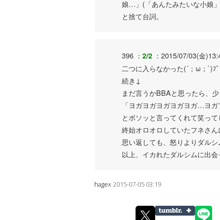
娘…」(「あんたみたいな小娘
と捨て台詞。
396 ：
：2015/07/03(金)13:
2/2
二つに入らなかった(´；ω；`)ﾌﾞ
続き↓
まだ言うかBBAと思ったら、
「ヨガヨガヨガヨガヨガ…ヨガフ
とボソッと言ってくれて笑って
終始オロオロしていたフネさん
思い返しても、怒りよりダルシ
以上、イカれたダルシムに出会
hagex
2015-07-05 03:19