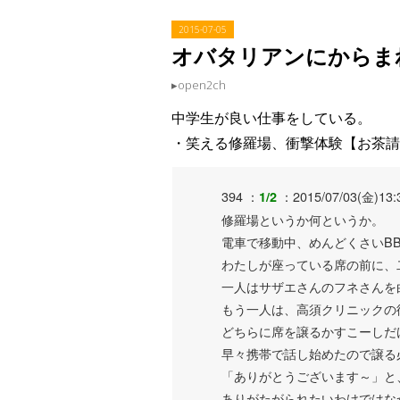
2015
-
07
-
05
オバタリアンにからま
open2ch
中学生が良い仕事をしている。
・笑える修羅場、衝撃体験【お茶請
394 ：
：2015/07/03(金)13:
1/2
修羅場というか何というか。
電車で移動中、めんどくさいB
わたしが座っている席の前に、
一人はサザエさんのフネさんを
もう一人は、高須クリニックの
どちらに席を譲るかすこーしだ
早々携帯で話し始めたので譲る
「ありがとうございます～」と
ありがたがられたいわけではな