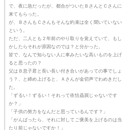
で、夜に急だったが、都合がついたＢさんとＣさんに
来てもらった。
が、ＢさんもＣさんもそんな約束は全く聞いていない
という。
ただ、二人とも２年前のやり取りを覚えていて、もし
かしたらそれが原因なのでは？と分かった。
皆で、なんで知らない人に車みたいな高いものを上げ
ると思ったの？
父はＢ息子君と長い長い付き合いがあっての事でしょ
う？、と締め上げると、Ａさんが金切声でわめきだし
た。
「ずるい！ずるい！それって依怙贔屓じゃないです
か？」
「子供の努力をなんだと思っているんです？」
「がんばったら、それに対してご褒美を上げるのは当
たり前じゃないですか！」