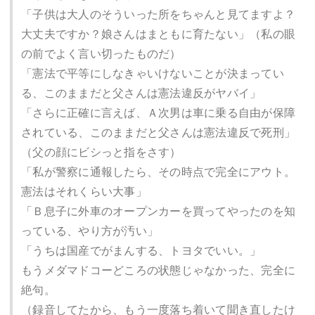
「子供は大人のそういった所をちゃんと見てますよ？
大丈夫ですか？娘さんはまともに育たない」（私の眼
の前でよく言い切ったものだ）
「憲法で平等にしなきゃいけないことが決まってい
る、このままだと父さんは憲法違反がヤバイ」
「さらに正確に言えば、Ａ次男は車に乗る自由が保障
されている、このままだと父さんは憲法違反で死刑」
（父の顔にビシっと指をさす）
「私が警察に通報したら、その時点で完全にアウト。
憲法はそれくらい大事」
「Ｂ息子に外車のオープンカーを買ってやったのを知
っている、やり方が汚い」
「うちは国産でがまんする、トヨタでいい。」
もうメダマドコーどころの状態じゃなかった、完全に
絶句。
（録音してたから、もう一度落ち着いて聞き直したけ