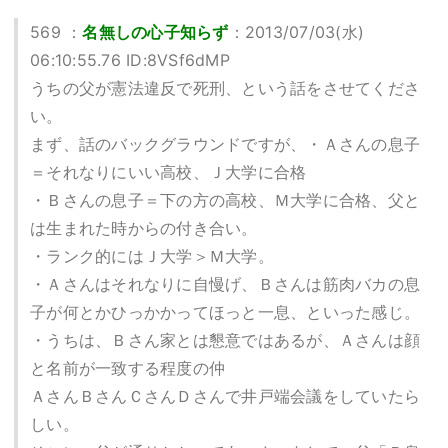
569 ：
名無しの心子知らず
：2013/07/03(水)
06:10:55.76 ID:8VSf6dMP
うちの父が憲法違反で死刑、という話をさせてくださ
い。
まず、話のバックグラウンドですが、・Ａさんの息子
＝それなりにいい高校、Ｊ大学に合格
・Ｂさんの息子＝下の方の高校、Ｍ大学に合格、父と
は生まれた時からの付き合い。
・ランク的にはＪ大学＞Ｍ大学。
・Ａさんはそれなりに自慢げ、Ｂさんは筋肉バカの息
子が何とかひっかかってほっと一息、といった感じ。
・うちは、Ｂさん家とは懇意ではあるが、Ａさんは顔
と名前が一致する程度の仲
ＡさんＢさんＣさんＤさんで井戸端会議をしていたら
しい。