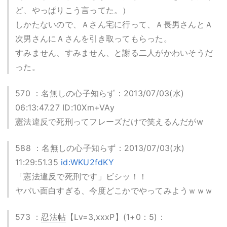
ど、やっぱりこう言ってた。）
しかたないので、Ａさん宅に行って、Ａ長男さんとＡ
次男さんにＡさんを引き取ってもらった。
すみません、すみません、と謝る二人がかわいそうだ
った。
570 ：名無しの心子知らず：2013/07/03(水)
06:13:47.27 ID:10Xm+VAy
憲法違反で死刑ってフレーズだけで笑えるんだがw
588 ：名無しの心子知らず：2013/07/03(水)
11:29:51.35
id:WKU2fdKY
「憲法違反で死刑です」ビシッ！！
ヤバい面白すぎる、今度どこかでやってみようｗｗｗ
573 ：
忍法帖
【Lv=3,xxxP】(1+0：5)：