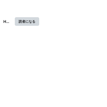
Hag
読者になる
ex-
day
info