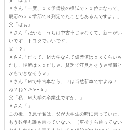
父「はぁ」
Ａさん「一度、ｘｘ予備校の模試でｘｘ位になって、
慶応のｘｘ学部でＢ判定でたこともあるんですよ。」
父「はぁ」
Ａさん「だから、うちは中古車じゃなくて、新車がい
いです、トヨタでいいです」
父「？」
Ａさん「だって、Ｍ大学なんて偏差値はｘｘくらいｗ
だし、場所はｘｘだしｗ、貧乏で汗臭さそうｗ就職と
かもできなそうｗ」
Ａさん「Ｍで中古車なら、Ｊは当然新車ですよね？
ね？ね？ﾐｬﾊ〜☆」
父「私、Ｍ大学の卒業生ですが。」
Ａさん「」
この後、Ｂ息子君は、父が大学生の時に乗っていた、
もう数年も誰も乗っていない、（車検すら通ってない