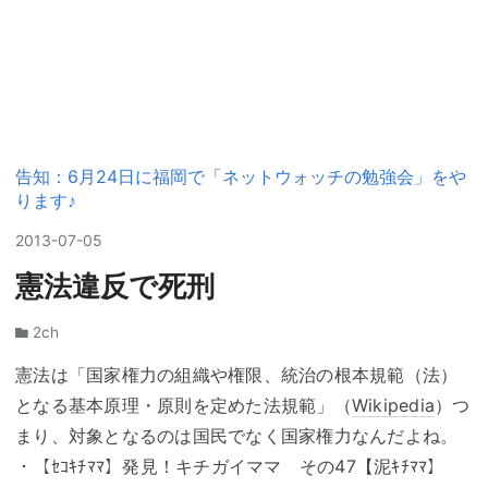
告知：6月24日に福岡で「ネットウォッチの勉強会」をや
ります♪
2013
-
07
-
05
憲法違反で死刑
2ch
憲法は「国家権力の組織や権限、統治の根本規範（法）
となる基本原理・原則を定めた法規範」（
Wikipedia
）つ
まり、対象となるのは国民でなく国家権力なんだよね。
・【ｾｺｷﾁﾏﾏ】発見！キチガイママ その47【泥ｷﾁﾏﾏ】