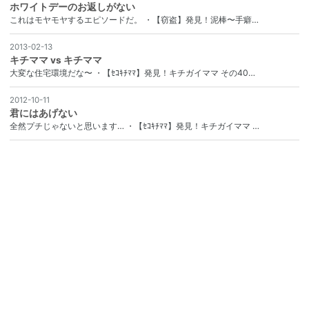
ホワイトデーのお返しがない
これはモヤモヤするエピソードだ。 ・【窃盗】発見！泥棒〜手癖…
2013-02-13
キチママ vs キチママ
大変な住宅環境だな〜 ・【ｾｺｷﾁﾏﾏ】発見！キチガイママ その40…
2012-10-11
君にはあげない
全然プチじゃないと思います… ・【ｾｺｷﾁﾏﾏ】発見！キチガイママ …