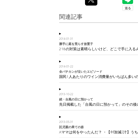
関連記事
2014-01-31
勝手に庭を荒らす放置子
218の対策は素晴らしいけど、どこで手に入るん
2014-01-22
全バチカンが泣いたエピソード
国民1人あたりのワイン消費量がいちばん多い
2013-10-22
続・台風の日に預かって
先日掲載した「台風の日に預かって」のその後
2013-05-31
託児親の果ての姿
Aママは何をやったんだ？ ・【ｲｲ加減ﾆ汁】う