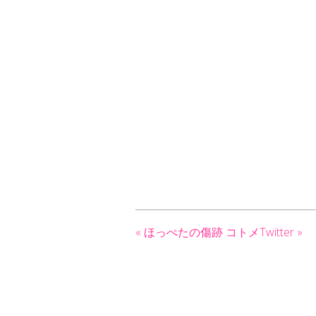
«
ほっぺたの傷跡
コトメTwitter
»