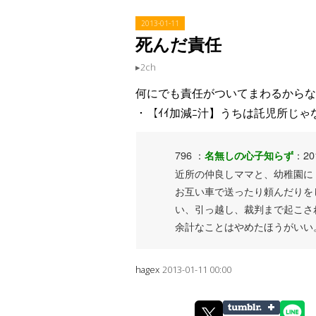
2013
-
01
-
11
死んだ責任
2ch
何にでも責任がついてまわるからな
・【ｲｲ加減ﾆ汁】うちは託児所じゃ
796 ：
：201
名無しの心子知らず
近所の仲良しママと、幼稚園に
お互い車で送ったり頼んだりを
い、引っ越し、裁判まで起こさ
余計なことはやめたほうがいい
hagex
2013-01-11 00:00