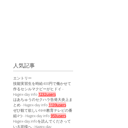
人気記事
エントリー
技能実習生を時給400円で働かせて
作るセシルマクビーがヒドイ -
Hagex-day info
1232users
はあちゅうのセクハラ告発大炎上ま
とめ - Hagex-day info
1139users
ぜひ観て欲しいNHK教育テレビの番
組4つ - Hagex-day info
953users
Hagex-day.infoを読んでくださって
いる皆様へ - Hagex-day