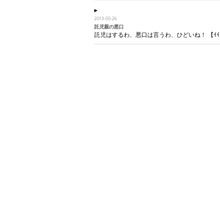
2013-05-26
託児親の悪口
託児はするわ、悪口は言うわ、ひどいね！ 【ｲｲ