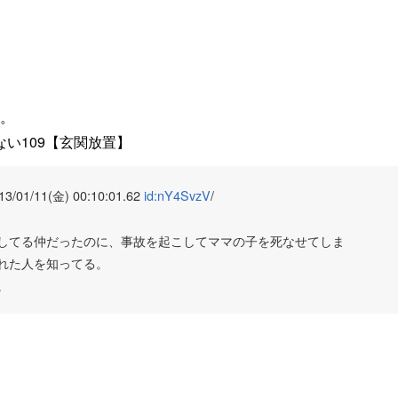
。
ない109【玄関放置】
3/01/11(金) 00:10:01.62
id:nY4SvzV
/
してる仲だったのに、事故を起こしてママの子を死なせてしま
れた人を知ってる。
。