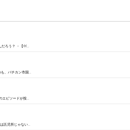
だろう？ ・【ｲｲ…
のも、バチカン市国…
のエピソードが投…
ちは託児所じゃない…