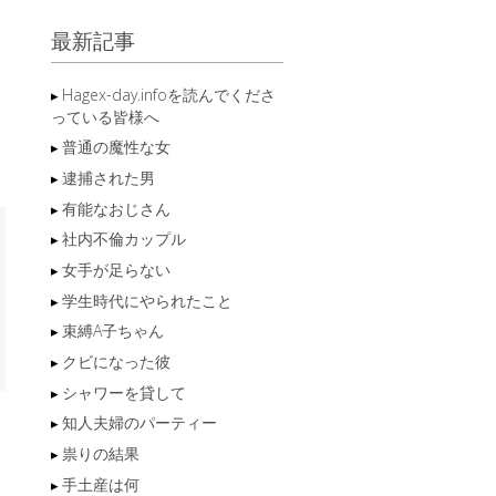
最新記事
Hagex-day.infoを読んでくださ
っている皆様へ
普通の魔性な女
逮捕された男
有能なおじさん
社内不倫カップル
女手が足らない
学生時代にやられたこと
束縛A子ちゃん
クビになった彼
シャワーを貸して
知人夫婦のパーティー
祟りの結果
手土産は何