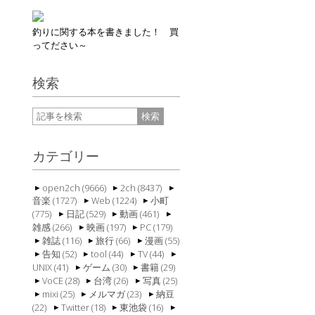
釣りに関する本を書きました！ 買
ってださい～
検索
カテゴリー
open2ch (9666)
2ch (8437)
音楽 (1727)
Web (1224)
小町
(775)
日記 (529)
動画 (461)
雑感 (266)
映画 (197)
PC (179)
雑誌 (116)
旅行 (66)
漫画 (55)
告知 (52)
tool (44)
TV (44)
UNIX (41)
ゲーム (30)
書籍 (29)
VoCE (28)
台湾 (26)
写真 (25)
mixi (25)
メルマガ (23)
納豆
(22)
Twitter (18)
東池袋 (16)