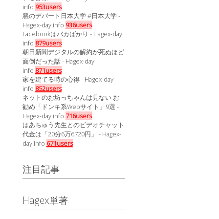
info
953users
悪のデパート日本大学 #日本大学 -
Hagex-day info
936users
Facebookはバカばかり - Hagex-day
info
879users
朝日新聞デジタルの解約が死ぬほど
面倒だった話 - Hagex-day
info
871users
家を建てる時の心得 - Hagex-day
info
852users
ネットのお坊っちゃんは見ない お
勧め「ドンキ系Webサイト」9選 -
Hagex-day info
716users
はあちゅう先生とのビデオチャット
代金は「20分6万6720円」 - Hagex-
day info
671users
注目記事
Hagex単著