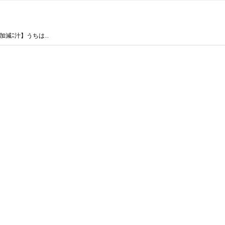
加減ﾆ汁】うちは…